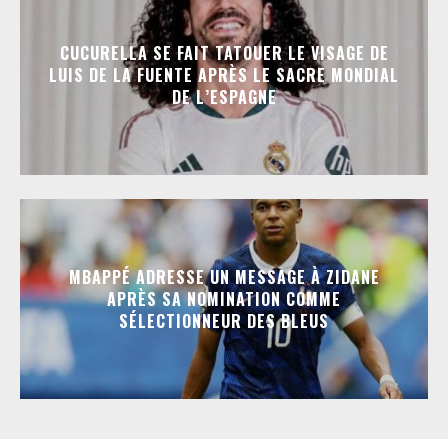
CUCURELLA SE FAIT TATOUER LE VISAGE DE
LUIS DE LA FUENTE APRÈS LE SACRE MONDIAL
DE L’ESPAGNE
MBAPPÉ ADRESSE UN MESSAGE À ZIDANE
APRÈS SA NOMINATION COMME
SÉLECTIONNEUR DES BLEUS