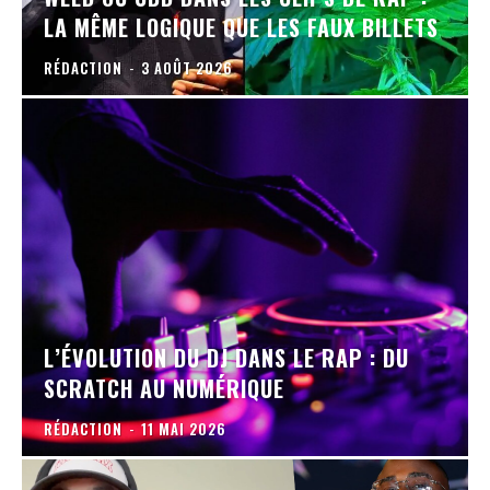
LA MÊME LOGIQUE QUE LES FAUX BILLETS
RÉDACTION
-
3 AOÛT 2026
L’ÉVOLUTION DU DJ DANS LE RAP : DU
SCRATCH AU NUMÉRIQUE
RÉDACTION
-
11 MAI 2026