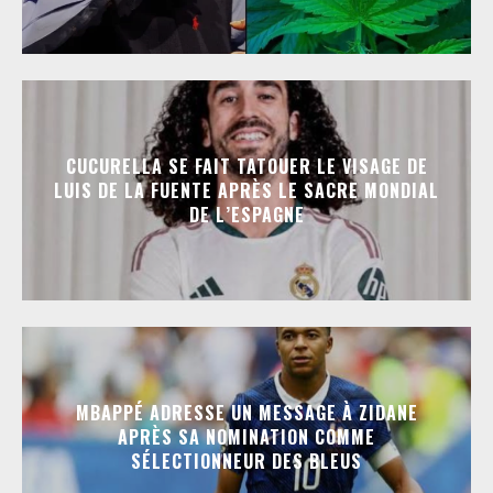
CUCURELLA SE FAIT TATOUER LE VISAGE DE
LUIS DE LA FUENTE APRÈS LE SACRE MONDIAL
DE L’ESPAGNE
MBAPPÉ ADRESSE UN MESSAGE À ZIDANE
APRÈS SA NOMINATION COMME
SÉLECTIONNEUR DES BLEUS