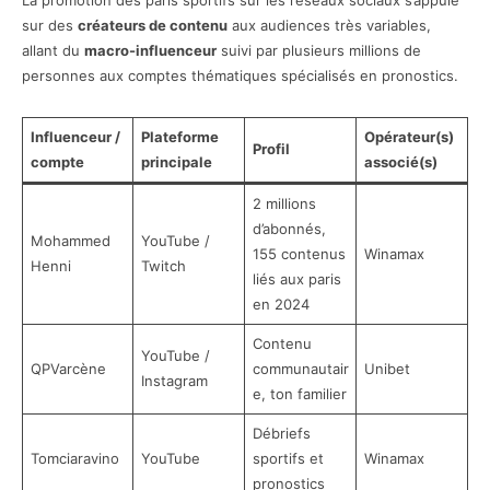
La promotion des paris sportifs sur les réseaux sociaux s’appuie
sur des
créateurs de contenu
aux audiences très variables,
allant du
macro-influenceur
suivi par plusieurs millions de
personnes aux comptes thématiques spécialisés en pronostics.
Influenceur /
Plateforme
Opérateur(s)
Profil
compte
principale
associé(s)
2 millions
d’abonnés,
Mohammed
YouTube /
155 contenus
Winamax
Henni
Twitch
liés aux paris
en 2024
Contenu
YouTube /
QPVarcène
communautair
Unibet
Instagram
e, ton familier
Débriefs
Tomciaravino
YouTube
sportifs et
Winamax
pronostics