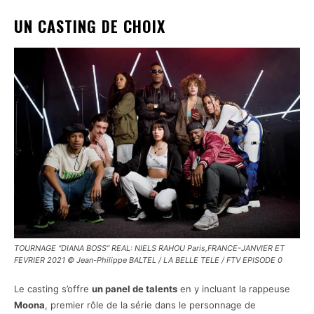
UN CASTING DE CHOIX
TOURNAGE “DIANA BOSS” REAL: NIELS RAHOU Paris,FRANCE-JANVIER ET
FEVRIER 2021 © Jean-Philippe BALTEL / LA BELLE TELE / FTV EPISODE 0
Le casting s’offre
un panel de talents
en y incluant la rappeuse
Moona
, premier rôle de la série dans le personnage de