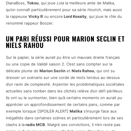
DianaBoss,
Tokou
, qui joue
Lola
la meilleure amie de Malika,
qu’on connaît particulièrement pour sa série
Hootch
, mais aussi
la rappeuse
Vicky R
ou encore
Lord Kossity
, qui joue le rôle du
renommé rappeur Boozer
.
UN PARI RÉUSSI POUR MARION SECLIN ET
NIELS RAHOU
Sur le papier, la série aurait pu être un mauvais drame français
ou une copie de
Validé
saison 2. C’est sans compter sur la
délicate plume de
Marion Seclin
et
Niels Rahou
, qui ont su
dresser un scénario sur une corde de mots tendus au-dessus
d’un ravin de complexité. Arpenter les problématiques sociétales
actuelles sans tomber dans les clichés relève d’un défi périlleux.
Ils ont su le surmonter, bien qu’à certains moments on aurait pu
apprécier un approfondissement de certains pans, comme par
exemple lorsque [SPOILER ALERT]
Malika
s’insurge face aux
inégalités dans certaines scènes et particulièrement lors de ses
clashs à la
radio MCB
. Malgré ses convictions, il n’en reste pas