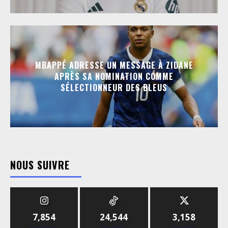
MBAPPÉ ADRESSE UN MESSAGE À ZIDANE
APRÈS SA NOMINATION COMME
SÉLECTIONNEUR DES BLEUS
NOUS SUIVRE
7,854
24,544
3,158
Abonnés
Abonnés
Abonnés