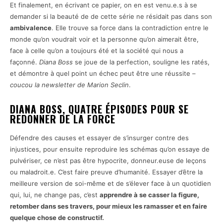
Et finalement, en écrivant ce papier, on en est venu.e.s à se
demander si la beauté de de cette série ne résidait pas dans son
ambivalence
. Elle trouve sa force dans la contradiction entre le
monde qu’on voudrait voir et la personne qu’on aimerait être,
face à celle qu’on a toujours été et la société qui nous a
façonné.
Diana Boss
se joue de la perfection, souligne les ratés,
et démontre à quel point un échec peut être une réussite –
coucou la newsletter de Marion Seclin
.
DIANA BOSS, QUATRE ÉPISODES POUR SE
REDONNER DE LA FORCE
Défendre des causes et essayer de s’insurger contre des
injustices, pour ensuite reproduire les schémas qu’on essaye de
pulvériser, ce n’est pas être hypocrite, donneur.euse de leçons
ou maladroit.e. C’est faire preuve d’humanité. Essayer d’être la
meilleure version de soi-même et de s’élever face à un quotidien
qui, lui, ne change pas, c’est
apprendre à se casser la figure,
retomber dans ses travers, pour mieux les ramasser et en faire
quelque chose de constructif.