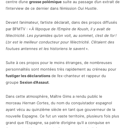
centre d’une
grosse polémique
suite au passage d’un extrait de
l’interview de ce dernier dans l’émission
Oui Hustle
.
Devant l’animateur, l’artiste déclarait, dans des propos diffusés
par BFMTV : «
À l’époque de l’Empire de Koush, il y avait de
l’électricité
.
Les pyramides qu’on voit, au sommet, c’est de l’or !
L’or est le meilleur conducteur pour l’électricité. C’étaient des
foutues antennes et les historiens le savent
».
Suite à ces propos pour le moins étranges, de nombreuses
personnalités sont montées très rapidement au créneau pour
fustiger les déclarations
de l’ex-chanteur et rappeur du
groupe
Sexion d’Assaut
.
Dans cette atmosphère, Maître Gims a rendu public le
morceau
Hernan Cortes
, du nom du conquistador espagnol
ayant vécu au quinzième siècle en tant que gouverneur de la
nouvelle Espagne. Ce fut un vaste territoire, plusieurs fois plus
grand que l’Espagne, sa patrie d’origine qu’il a conquise en