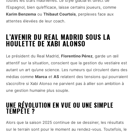
toutes les stars madrilènes. Le style glacial et direct de
l’Espagnol, bien qu’efficace, laisse certains joueurs, comme
Karim Benzema
ou
Thibaut Courtois
, perplexes face aux
attentes élevées de leur coach.
L’AVENIR DU REAL MADRID SOUS LA
HOULETTE DE XABI ALONSO
Le président du Real Madrid,
Florentino Pérez
, garde un œil
attentif sur la situation, conscient que la gestion du vestiaire est
autant un art qu’une science. Les rumeurs qui circulent dans des
médias comme
Marca
et
AS
relatent des tensions qui pourraient
s’accroître si Xabi Alonso ne parvient pas à allier son ambition à
une gestion humaine plus souple.
UNE RÉVOLUTION EN VUE OU UNE SIMPLE
TEMPÊTE ?
Alors que la saison 2025 continue de se dessiner, les résultats
sur le terrain sont pour le moment au rendez-vous. Toutefois, le