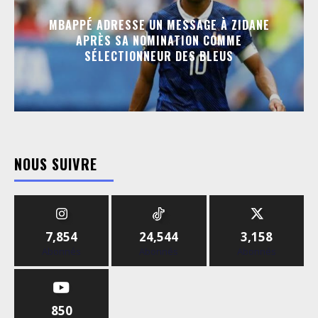
MBAPPÉ ADRESSE UN MESSAGE À ZIDANE
APRÈS SA NOMINATION COMME
SÉLECTIONNEUR DES BLEUS
NOUS SUIVRE
7,854
24,544
3,158
Abonnés
Abonnés
Abonnés
850