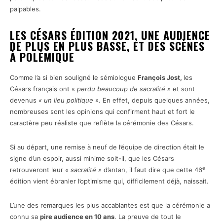
palpables.
LES CÉSARS ÉDITION 2021, UNE AUDIENCE
DE PLUS EN PLUS BASSE, ET DES SCÈNES
À POLÉMIQUE
Comme l’a si bien souligné le sémiologue
François Jost,
les
Césars français ont «
perdu beaucoup de sacralité »
et sont
devenus
« un lieu politique ».
En effet, depuis quelques années,
nombreuses sont les opinions qui confirment haut et fort le
caractère peu réaliste que reflète la cérémonie des Césars.
Si au départ, une remise à neuf de l’équipe de direction était le
signe d’un espoir, aussi minime soit-il, que les Césars
e
retrouveront leur
« sacralité »
d’antan, il faut dire que cette 46
édition vient ébranler l’optimisme qui, difficilement déjà, naissait.
L’une des remarques les plus accablantes est que la cérémonie a
connu sa
pire audience en 10 ans
. La preuve de tout le