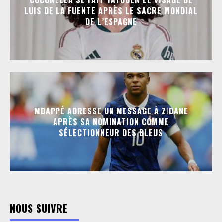
CUCURELLA SE FAIT TATOUER LE VISAGE DE
LUIS DE LA FUENTE APRÈS LE SACRE MONDIAL
DE L’ESPAGNE
MBAPPÉ ADRESSE UN MESSAGE À ZIDANE
APRÈS SA NOMINATION COMME
SÉLECTIONNEUR DES BLEUS
NOUS SUIVRE