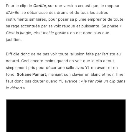
Pour le clip de
Gorille,
sur une version acoustique, le rappeur
d’Air-Bel se débarrasse des drums et de tous les autres
instruments similaires, pour poser sa plume empreinte de toute
sa rage accentuée par sa voix rauque et puissante. Sa phase «
C’est la jungle, c’est moi le gorille
» en est donc plus que
justifiée.
Difficile donc de ne pas voir toute l’allusion faite par l’artiste au
naturel. Ceci encore moins quand on voit que le clip a tout
simplement pris pour décor une salle avec YL en avant et en
fond,
Sofiane Pamart
, maniant son clavier en blanc et noir. Il ne
faut donc pas douter quand YL avance : «
je t’envoie un clip dans
le désert
».