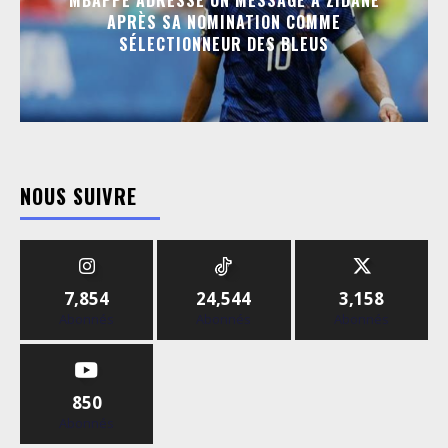
APRÈS SA NOMINATION COMME
SÉLECTIONNEUR DES BLEUS
NOUS SUIVRE
7,854
24,544
3,158
Abonnés
Abonnés
Abonnés
850
Abonnés