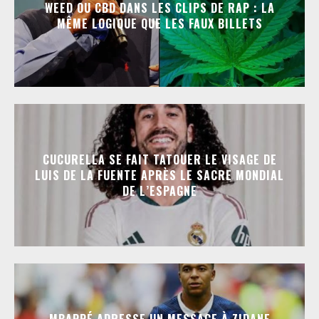
WEED OU CBD DANS LES CLIPS DE RAP : LA
MÊME LOGIQUE QUE LES FAUX BILLETS
CUCURELLA SE FAIT TATOUER LE VISAGE DE
LUIS DE LA FUENTE APRÈS LE SACRE MONDIAL
DE L’ESPAGNE
MBAPPÉ ADRESSE UN MESSAGE À ZIDANE