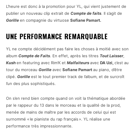
L’heure est donc à la promotion pour YL, qui vient justement de
publier un nouveau clip extrait de
Compte de faits
. Il s’agit de
Gorille
en compagnie du virtuose
Sofiane Pamart.
UNE PERFORMANCE REMARQUABLE
YL ne compte décidément pas faire les choses à moitié avec son
album
Compte de Faits
. En effet, après les titres
Tout Laisser
,
Kush
en featuring avec Rim’K et
Malfaiteurs
avec
DA Uzi,
c’est au
tour du morceau
Gorille
avec
Sofiane Pamart
au piano, d’être
clipé.
Gorille
est le tout premier track de l’album, et de surcroît
l’un des plus sophistiqués.
On s’en rend bien compte quand on voit la thématique abordée
par le rappeur du 13 dans le morceau et la qualité de la prod,
menée de mains de maître par les accords de celui qui est
surnommé « le pianiste du rap français ». YL réalise une
performance très impressionnante.