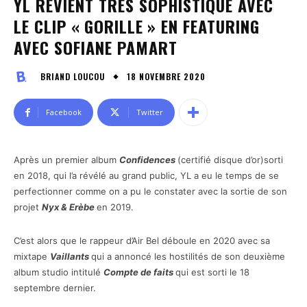
YL REVIENT TRÈS SOPHISTIQUÉ AVEC
LE CLIP « GORILLE » EN FEATURING
AVEC SOFIANE PAMART
18 NOVEMBRE 2020
BRIAND LOUCOU
Facebook
Twitter
Après un premier album
Confidences
(certifié disque d’or)sorti
en 2018, qui l’a révélé au grand public, YL a eu le temps de se
perfectionner comme on a pu le constater avec la sortie de son
projet
Nyx & Erèbe
en 2019.
C’est alors que le rappeur d’Air Bel déboule en 2020 avec sa
mixtape
Vaillants
qui a annoncé les hostilités de son deuxième
album studio intitulé
Compte de faits
qui est sorti le 18
septembre dernier.