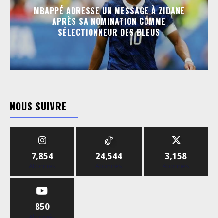
MBAPPÉ ADRESSE UN MESSAGE À ZIDANE
APRÈS SA NOMINATION COMME
SÉLECTIONNEUR DES BLEUS
NOUS SUIVRE
7,854
24,544
3,158
Abonnés
Abonnés
Abonnés
850
Abonnés