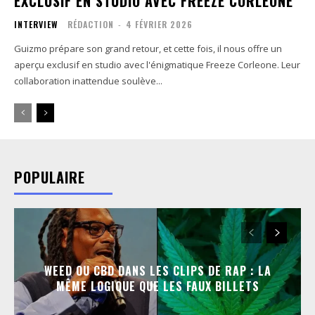
EXCLUSIF EN STUDIO AVEC FREEZE CORLEONE
INTERVIEW
RÉDACTION
-
4 FÉVRIER 2026
Guizmo prépare son grand retour, et cette fois, il nous offre un
aperçu exclusif en studio avec l'énigmatique Freeze Corleone. Leur
collaboration inattendue soulève...
POPULAIRE
WEED OU CBD DANS LES CLIPS DE RAP : LA
MÊME LOGIQUE QUE LES FAUX BILLETS