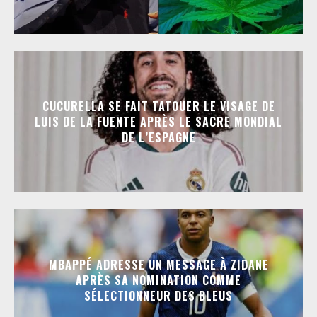
CUCURELLA SE FAIT TATOUER LE VISAGE DE
LUIS DE LA FUENTE APRÈS LE SACRE MONDIAL
DE L’ESPAGNE
MBAPPÉ ADRESSE UN MESSAGE À ZIDANE
APRÈS SA NOMINATION COMME
SÉLECTIONNEUR DES BLEUS