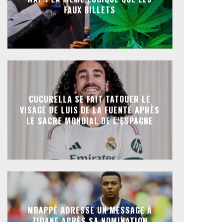
FAUX BILLETS
CUCURELLA SE FAIT TATOUER LE
VISAGE DE LUIS DE LA FUENTE APRÈS
LE SACRE MONDIAL DE L’ESPAGNE
MBAPPÉ ADRESSE UN MESSAGE À
ZIDANE APRÈS SA NOMINATION