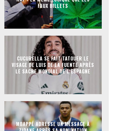
FAUX BILLETS
CUCURELLA SE FAIT TATOUER LE
VISAGE DE LUIS DE LA FUENTE APRÈS
LE SACRE MONDIAL DE L’ESPAGNE
MBAPPÉ ADRESSE UN MESSAGE À
ZIDANE APRÈS SA NOMINATION