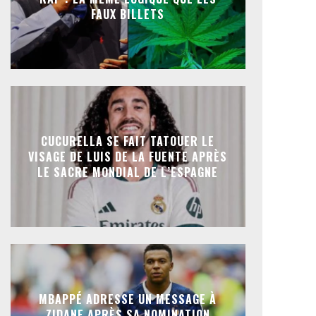
FAUX BILLETS
CUCURELLA SE FAIT TATOUER LE
VISAGE DE LUIS DE LA FUENTE APRÈS
LE SACRE MONDIAL DE L’ESPAGNE
MBAPPÉ ADRESSE UN MESSAGE À
ZIDANE APRÈS SA NOMINATION