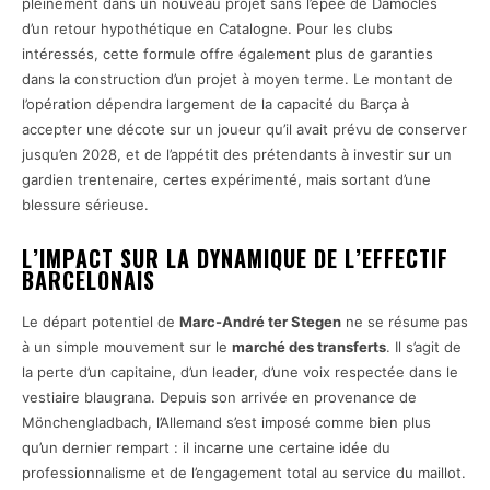
pleinement dans un nouveau projet sans l’épée de Damoclès
d’un retour hypothétique en Catalogne. Pour les clubs
intéressés, cette formule offre également plus de garanties
dans la construction d’un projet à moyen terme. Le montant de
l’opération dépendra largement de la capacité du Barça à
accepter une décote sur un joueur qu’il avait prévu de conserver
jusqu’en 2028, et de l’appétit des prétendants à investir sur un
gardien trentenaire, certes expérimenté, mais sortant d’une
blessure sérieuse.
L’IMPACT SUR LA DYNAMIQUE DE L’EFFECTIF
BARCELONAIS
Le départ potentiel de
Marc-André ter Stegen
ne se résume pas
à un simple mouvement sur le
marché des transferts
. Il s’agit de
la perte d’un capitaine, d’un leader, d’une voix respectée dans le
vestiaire blaugrana. Depuis son arrivée en provenance de
Mönchengladbach, l’Allemand s’est imposé comme bien plus
qu’un dernier rempart : il incarne une certaine idée du
professionnalisme et de l’engagement total au service du maillot.