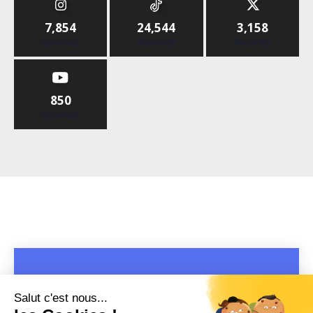
7,854
24,544
3,158
Abonnés
Abonnés
Abonnés
850
Abonnés