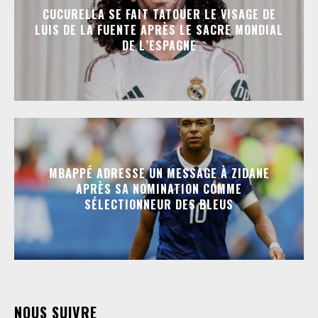
CUCURELLA SE FAIT TATOUER LE VISAGE DE
LUIS DE LA FUENTE APRÈS LE SACRE MONDIAL
DE L’ESPAGNE
MBAPPÉ ADRESSE UN MESSAGE À ZIDANE
APRÈS SA NOMINATION COMME
SÉLECTIONNEUR DES BLEUS
NOUS SUIVRE