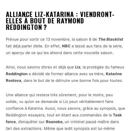
ALLIANCE LIZ-KATARINA : VIENDRONT-
ELLES À BOUT DE RAYMOND
REDDINGTON ?
Prévue pour sortir ce 13 novembre, la saison 8 de
The Blacklist
fait déjà parler d’elle. En effet,
NBC
a laissé aux fans de la série,
un aperçu de ce qui les attend dans cette nouvelle saison.
Ainsi, nous savons d’ores et déjà que
Liz
, la protégée du fameux
Reddington
a décidé de former alliance avec sa mère,
Katarina
Rostova
, dans le but de le détruire une bonne fois pour toutes.
Une alliance qui restera très sûrement, pour le moins, peu
solide, vu qu’on se demande si Liz peut véritablement faire
confiance à Katarina. Aussi, nous savons, grâce au synopsis, que
Reddington essayera, tout en étant aux commandes de la
Task
force
, d’enquêter sur
Roanoke,
un criminel passé maître dans
l’art des extractions. Même que ledit synopsis est lui-même