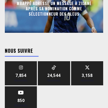
MBAPPÉ ADRESSE UN MESSAGE À ZIDANE
APRÈS SA NOMINATION COMME
SÉLECTIONNEUR DES BLEUS
NOUS SUIVRE
7,854
24,544
3,158
Abonnés
Abonnés
Abonnés
850
Abonnés