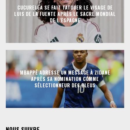
CUCURELLA SE FAIT TATOUER LE VISAGE DE
LUIS DE LA FUENTE APRÈS LE SACRE MONDIAL
DE L’ESPAGNE
MBAPPÉ ADRESSE UN MESSAGE À ZIDANE
APRÈS SA NOMINATION COMME
SÉLECTIONNEUR DES BLEUS
NOUS SUIVRE