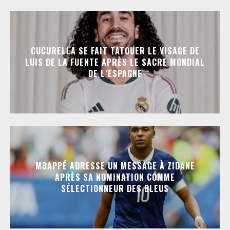
CUCURELLA SE FAIT TATOUER LE VISAGE DE
LUIS DE LA FUENTE APRÈS LE SACRE MONDIAL
DE L’ESPAGNE
MBAPPÉ ADRESSE UN MESSAGE À ZIDANE
APRÈS SA NOMINATION COMME
SÉLECTIONNEUR DES BLEUS