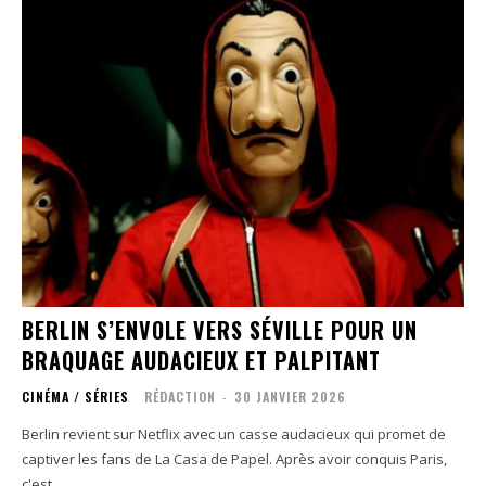
BERLIN S’ENVOLE VERS SÉVILLE POUR UN
BRAQUAGE AUDACIEUX ET PALPITANT
CINÉMA / SÉRIES
RÉDACTION
-
30 JANVIER 2026
Berlin revient sur Netflix avec un casse audacieux qui promet de
captiver les fans de La Casa de Papel. Après avoir conquis Paris,
c'est...