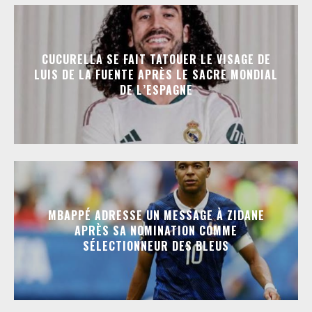
CUCURELLA SE FAIT TATOUER LE VISAGE DE
LUIS DE LA FUENTE APRÈS LE SACRE MONDIAL
DE L’ESPAGNE
MBAPPÉ ADRESSE UN MESSAGE À ZIDANE
APRÈS SA NOMINATION COMME
SÉLECTIONNEUR DES BLEUS