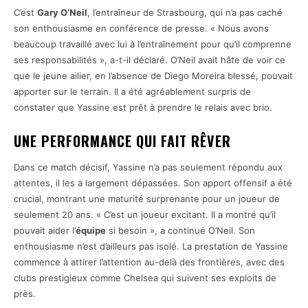
C’est
Gary O’Neil
, l’entraîneur de Strasbourg, qui n’a pas caché
son enthousiasme en conférence de presse. « Nous avons
beaucoup travaillé avec lui à l’entraînement pour qu’il comprenne
ses responsabilités », a-t-il déclaré. O’Neil avait hâte de voir ce
que le jeune ailier, en l’absence de Diego Moreira blessé, pouvait
apporter sur le terrain. Il a été agréablement surpris de
constater que Yassine est prêt à prendre le relais avec brio.
UNE PERFORMANCE QUI FAIT RÊVER
Dans ce match décisif, Yassine n’a pas seulement répondu aux
attentes, il les a largement dépassées. Son apport offensif a été
crucial, montrant une maturité surprenante pour un joueur de
seulement 20 ans. « C’est un joueur excitant. Il a montré qu’il
pouvait aider l’
équipe
si besoin », a continué O’Neil. Son
enthousiasme n’est d’ailleurs pas isolé. La prestation de Yassine
commence à attirer l’attention au-delà des frontières, avec des
clubs prestigieux comme Chelsea qui suivent ses exploits de
près.