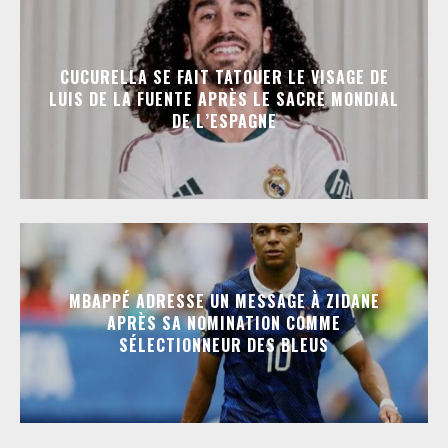
CUCURELLA SE FAIT TATOUER LE VISAGE DE
LUIS DE LA FUENTE APRÈS LE SACRE MONDIAL
DE L’ESPAGNE
MBAPPÉ ADRESSE UN MESSAGE À ZIDANE
APRÈS SA NOMINATION COMME
SÉLECTIONNEUR DES BLEUS