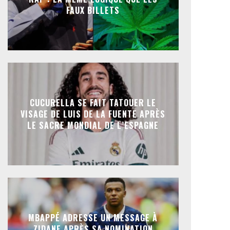
FAUX BILLETS
CUCURELLA SE FAIT TATOUER LE
VISAGE DE LUIS DE LA FUENTE APRÈS
LE SACRE MONDIAL DE L’ESPAGNE
MBAPPÉ ADRESSE UN MESSAGE À
ZIDANE APRÈS SA NOMINATION