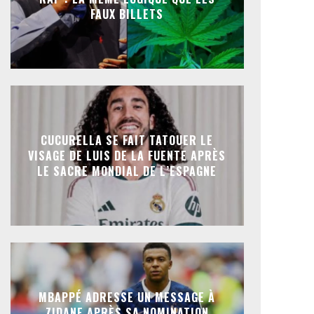
FAUX BILLETS
CUCURELLA SE FAIT TATOUER LE
VISAGE DE LUIS DE LA FUENTE APRÈS
LE SACRE MONDIAL DE L’ESPAGNE
MBAPPÉ ADRESSE UN MESSAGE À
ZIDANE APRÈS SA NOMINATION