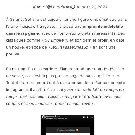
— Kultur (@Kulturlesite_)
August 21, 2024
À 38 ans, Sofiane est aujourd’hui une figure emblématique dans
l’arène musicale française. Il a laissé une
empreinte indélébile
dans le rap game
, avec de nombreux projets intéressants. Des
classiques comme «
93 Empire »,
et son dernier projet en date,
un nouvel épisode de «
JeSuisPasséChezSo
» en sont une
preuve.
En mettant fin à sa carrière, Fianso prend une grande décision
de sa vie, car c’est la plus grosse page de sa vie qu’il tourne.
Toutefois, le rappeur tient à rassurer ses fans. Sur son compte
Instagramm, il a affirmé : « …
Il y aura un petit kiff de temps en
temps, mais pas plus. Laissez-moi partir tête haute avec mes
coupes et mes médailles, c’était ça mon rêve
».