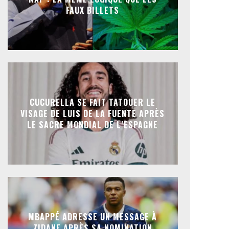
FAUX BILLETS
CUCURELLA SE FAIT TATOUER LE
VISAGE DE LUIS DE LA FUENTE APRÈS
LE SACRE MONDIAL DE L’ESPAGNE
MBAPPÉ ADRESSE UN MESSAGE À
ZIDANE APRÈS SA NOMINATION