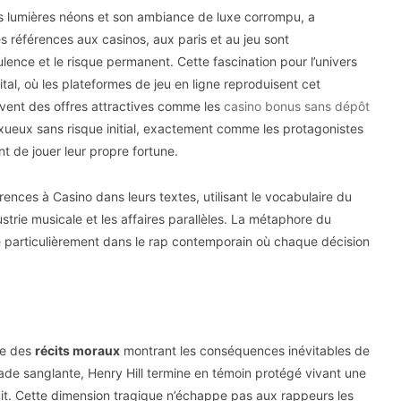
es lumières néons et son ambiance de luxe corrompu, a
s références aux casinos, aux paris et au jeu sont
ulence et le risque permanent. Cette fascination pour l’univers
tal, où les plateformes de jeu en ligne reproduisent cet
uvent des offres attractives comme les
casino bonus sans dépôt
luxueux sans risque initial, exactement comme les protagonistes
 de jouer leur propre fortune.
érences à Casino dans leurs textes, utilisant le vocabulaire du
ustrie musicale et les affaires parallèles. La métaphore du
e particulièrement dans le rap contemporain où chaque décision
me des
récits moraux
montrant les conséquences inévitables de
lade sanglante, Henry Hill termine en témoin protégé vivant une
ruit. Cette dimension tragique n’échappe pas aux rappeurs les