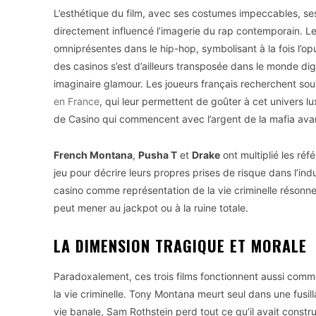
L’esthétique du film, avec ses costumes impeccables, s
directement influencé l’imagerie du rap contemporain. Le
omniprésentes dans le hip-hop, symbolisant à la fois l’op
des casinos s’est d’ailleurs transposée dans le monde digi
imaginaire glamour. Les joueurs français recherchent so
en France
, qui leur permettent de goûter à cet univers 
de Casino qui commencent avec l’argent de la mafia avant
French Montana
,
Pusha T
et
Drake
ont multiplié les réf
jeu pour décrire leurs propres prises de risque dans l’ind
casino comme représentation de la vie criminelle résonn
peut mener au jackpot ou à la ruine totale.
LA DIMENSION TRAGIQUE ET MORALE
Paradoxalement, ces trois films fonctionnent aussi com
la vie criminelle. Tony Montana meurt seul dans une fusil
vie banale, Sam Rothstein perd tout ce qu’il avait const