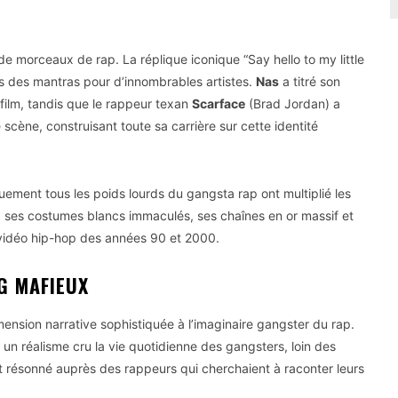
 de morceaux de rap. La réplique iconique “Say hello to my little
us des mantras pour d’innombrables artistes.
Nas
a titré son
 film, tandis que le rappeur texan
Scarface
(Brad Jordan) a
ne, construisant toute sa carrière sur cette identité
uement tous les poids lourds du gangsta rap ont multiplié les
e, ses costumes blancs immaculés, ses chaînes en or massif et
s vidéo hip-hop des années 90 et 2000.
G MAFIEUX
nsion narrative sophistiquée à l’imaginaire gangster du rap.
ec un réalisme cru la vie quotidienne des gangsters, loin des
t résonné auprès des rappeurs qui cherchaient à raconter leurs