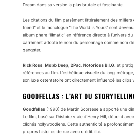
Dream dans sa version la plus brutale et fascinante.
Les citations du film parsèment littéralement des milliers
friend” et le monologue “The World is Yours” sont deven
album phare “Illmatic” en référence directe à l’univers du
carrément adopté le nom du personnage comme nom de scè
gangster.
Rick Ross
,
Mobb Deep
,
2Pac
,
Notorious B.I.G.
et pratiq
références au film. L’esthétique visuelle du long-métrag
son luxe ostentatoire ont directement influencé les clip
GOODFELLAS : L’ART DU STORYTELLIN
Goodfellas
(1990) de Martin Scorsese a apporté une dime
Le film, basé sur l’histoire vraie d’Henry Hill, dépeint av
clichés hollywoodiens. Cette authenticité a profondémen
propres histoires de rue avec crédibilité.