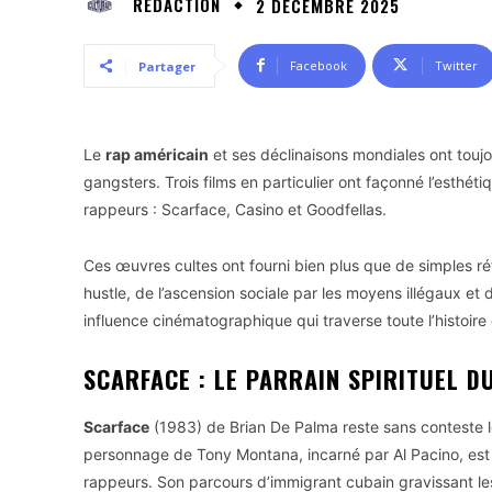
RÉDACTION
2 DÉCEMBRE 2025
Facebook
Twitter
Partager
Le
rap américain
et ses déclinaisons mondiales ont touj
gangsters. Trois films en particulier ont façonné l’esthéti
rappeurs : Scarface, Casino et Goodfellas.
Ces œuvres cultes ont fourni bien plus que de simples réf
hustle, de l’ascension sociale par les moyens illégaux e
influence cinématographique qui traverse toute l’histoire
SCARFACE : LE PARRAIN SPIRITUEL 
Scarface
(1983) de Brian De Palma reste sans conteste le 
personnage de Tony Montana, incarné par Al Pacino, est
rappeurs. Son parcours d’immigrant cubain gravissant les