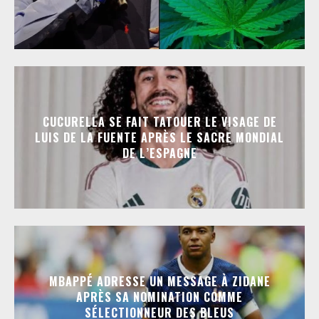
CUCURELLA SE FAIT TATOUER LE VISAGE DE
LUIS DE LA FUENTE APRÈS LE SACRE MONDIAL
DE L’ESPAGNE
MBAPPÉ ADRESSE UN MESSAGE À ZIDANE
APRÈS SA NOMINATION COMME
SÉLECTIONNEUR DES BLEUS