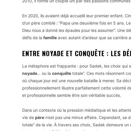
2010, il forme un couple uni par des passions communes 
En 2020, ils avaient déjà accueilli leur premier enfant. 
d’un père comblé : “Papa une deuxième fois en 5 ans. L
Dieu nous a donné les épaules pour les assumer”. Une dé
défis de la
famille
avec autant d’ardeur que sa carrière ar
ENTRE NOYADE ET CONQUÊTE : LES DÉ
La métaphore est frappante : pour Sadek, les choix qui s’o
noyade
… ou la
conquête
totale”. Ces mots résonnent c
où chaque jour est une nouvelle bataille à mener. Sa décis
professionnellement illustre parfaitement cette volonté de 
et professionnelle semble être son véritable succès.
Dans un contexte où la pression médiatique et les attent
vie de
père
n’est pas une mince affaire. Cependant, sa dé
totale” de la vie. À travers ses choix, Sadek demeure un 