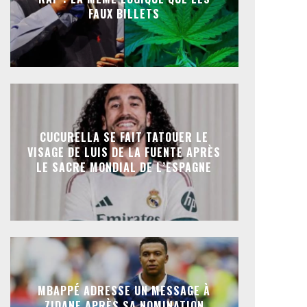
FAUX BILLETS
CUCURELLA SE FAIT TATOUER LE
VISAGE DE LUIS DE LA FUENTE APRÈS
LE SACRE MONDIAL DE L’ESPAGNE
MBAPPÉ ADRESSE UN MESSAGE À
ZIDANE APRÈS SA NOMINATION