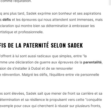
comme l’équitation.
Cinq ans plus tard, Sadek exprime son bonheur et ses aspirations
es
défis
et les épreuves qui nous attendent sont immenses, mais
claration qui montre bien sa détermination à embrasser les
tistique et professionnelle.
FIS DE LA PATERNITÉ SELON SADEK
ffrent à lui sont aussi radicaux que simples, entre “la
omme une déclaration de guerre aux épreuves de la
parentalité
,
ion de s’installer à Dubaï et de se renouveler
réinvention. Malgré les défis, l’équilibre entre vie personnelle
es sont élevées, Sadek sait que mener de front sa carrière et sa
termination et sa résilience le propulsent vers cette “conquête
exemple pour ceux qui cherchent à réussir sur plusieurs fronts,