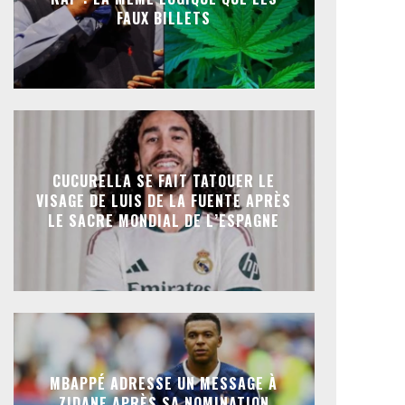
FAUX BILLETS
CUCURELLA SE FAIT TATOUER LE
VISAGE DE LUIS DE LA FUENTE APRÈS
LE SACRE MONDIAL DE L’ESPAGNE
MBAPPÉ ADRESSE UN MESSAGE À
ZIDANE APRÈS SA NOMINATION