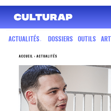
ACTUALITÉS
DOSSIERS
OUTILS
ART
ACCUEIL
ACTUALITÉS