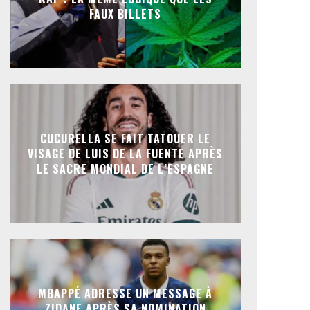
FAUX BILLETS
CUCURELLA SE FAIT TATOUER LE
VISAGE DE LUIS DE LA FUENTE APRÈS
LE SACRE MONDIAL DE L’ESPAGNE
MBAPPÉ ADRESSE UN MESSAGE À
ZIDANE APRÈS SA NOMINATION