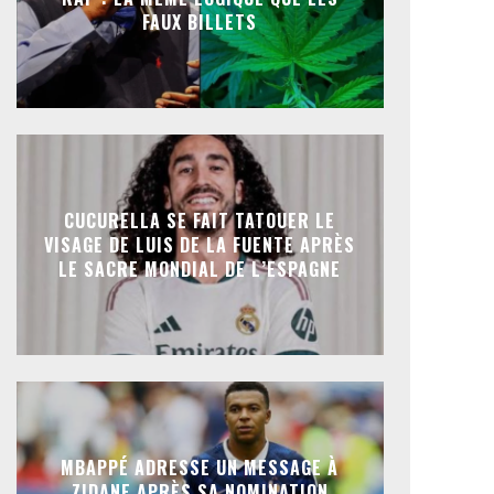
FAUX BILLETS
CUCURELLA SE FAIT TATOUER LE
VISAGE DE LUIS DE LA FUENTE APRÈS
LE SACRE MONDIAL DE L’ESPAGNE
MBAPPÉ ADRESSE UN MESSAGE À
ZIDANE APRÈS SA NOMINATION