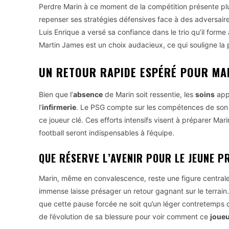
Perdre Marin à ce moment de la compétition présente plus
repenser ses stratégies défensives face à des adversai
Luis Enrique a versé sa confiance dans le trio qu’il form
Martin James est un choix audacieux, ce qui souligne la 
UN RETOUR RAPIDE ESPÉRÉ POUR MA
Bien que l’
absence
de Marin soit ressentie, les
soins
appr
l’
infirmerie
. Le PSG compte sur les compétences de son é
ce joueur clé. Ces efforts intensifs visent à préparer Mari
football seront indispensables à l’équipe.
QUE RÉSERVE L’AVENIR POUR LE JEUNE P
Marin, même en convalescence, reste une figure centrale
immense laisse présager un retour gagnant sur le terrain.
que cette pause forcée ne soit qu’un léger contretemps 
de l’évolution de sa blessure pour voir comment ce
joue