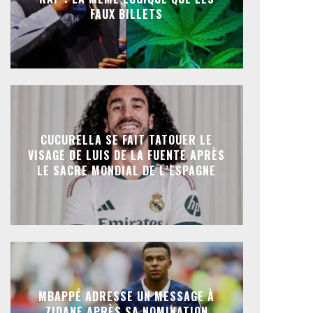
FAUX BILLETS
CUCURELLA SE FAIT TATOUER LE
VISAGE DE LUIS DE LA FUENTE APRÈS
LE SACRE MONDIAL DE L’ESPAGNE
MBAPPÉ ADRESSE UN MESSAGE À
ZIDANE APRÈS SA NOMINATION