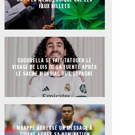
FAUX BILLETS
CUCURELLA SE FAIT TATOUER LE
VISAGE DE LUIS DE LA FUENTE APRÈS
LE SACRE MONDIAL DE L’ESPAGNE
MBAPPÉ ADRESSE UN MESSAGE À
ZIDANE APRÈS SA NOMINATION