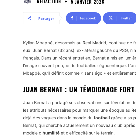
RÉDACTION
5 JANVIER 2026
Facebook
Twitter
Partager
Kylian Mbappé, désormais au Real Madrid, continue de fa
eux, Juan Bernat (32 ans), ex-latéral gauche du PSG, n’hé
français. Dans un récent entretien, Bernat a mis en lumi
l’image souvent perçue du footballeur égocentrique. L’a
Mbappé, qu’il définit comme « sans égo » et entièrement
JUAN BERNAT : UN TÉMOIGNAGE FORT
Juan Bernat a partagé ses observations sur l’évolution de
les attributs nécessaires pour marquer une époque au
Re
déjà des vagues dans le monde du
football
grâce à sa
p
Bernat, qui cherche actuellement un nouveau club après
modèle d’
humilité
et d’efficacité sur le terrain.