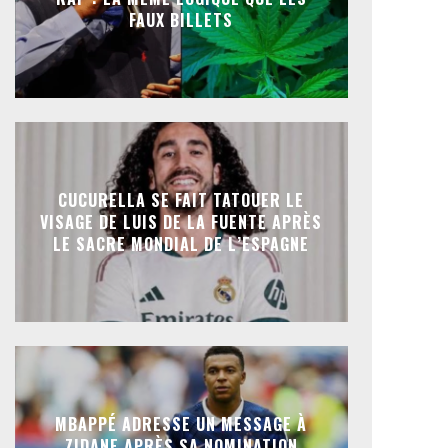
FAUX BILLETS
CUCURELLA SE FAIT TATOUER LE
VISAGE DE LUIS DE LA FUENTE APRÈS
LE SACRE MONDIAL DE L’ESPAGNE
MBAPPÉ ADRESSE UN MESSAGE À
ZIDANE APRÈS SA NOMINATION