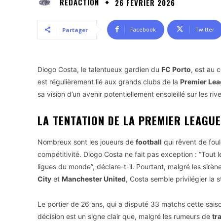
RÉDACTION
26 FÉVRIER 2026
Facebook
Twitter
Partager
Diogo Costa, le talentueux gardien du
FC Porto
, est au 
est régulièrement lié aux grands clubs de la
Premier Le
sa vision d’un avenir potentiellement ensoleillé sur les ri
LA TENTATION DE LA PREMIER LEAGUE
Nombreux sont les joueurs de
football
qui rêvent de foul
compétitivité. Diogo Costa ne fait pas exception : “Tout 
ligues du monde”, déclare-t-il. Pourtant, malgré les sirè
City
et
Manchester United
, Costa semble privilégier la st
Le portier de 26 ans, qui a disputé 33 matchs cette sai
décision est un signe clair que, malgré les rumeurs de
tr