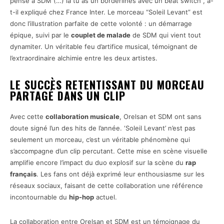
pensé à SDM (…) là tu as un borderlines avec un beat switch”, a-
t-il expliqué chez France Inter. Le morceau “Soleil Levant” est
donc l’illustration parfaite de cette volonté : un démarrage
épique, suivi par le
couplet de malade
de SDM qui vient tout
dynamiter. Un véritable feu d’artifice musical, témoignant de
l’extraordinaire alchimie entre les deux artistes.
LE SUCCÈS RETENTISSANT DU MORCEAU
PARTAGÉ DANS UN CLIP
Avec cette
collaboration musicale
, Orelsan et SDM ont sans
doute signé l’un des hits de l’année. ‘Soleil Levant’ n’est pas
seulement un morceau, c’est un véritable phénomène qui
s’accompagne d’un clip percutant. Cette mise en scène visuelle
amplifie encore l’impact du duo explosif sur la scène du
rap
français
. Les fans ont déjà exprimé leur enthousiasme sur les
réseaux sociaux, faisant de cette collaboration une référence
incontournable du
hip-hop
actuel.
La collaboration entre Orelsan et SDM est un témoignage du