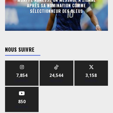
MBAPPÉ ADRESSE UN MESSAGE À ZIDANE
APRÈS SA NOMINATION COMME
SÉLECTIONNEUR DES BLEUS
NOUS SUIVRE
7,854
24,544
3,158
Abonnés
Abonnés
Abonnés
850
Abonnés