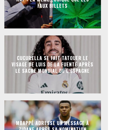
FAUX BILLETS
CUCURELLA SE FAIT TATOUER LE
VISAGE DE LUIS DE LA FUENTE APRÈS
LE SACRE MONDIAL DE L’ESPAGNE
MBAPPÉ ADRESSE UN MESSAGE À
ZIDANE APRÈS SA NOMINATION