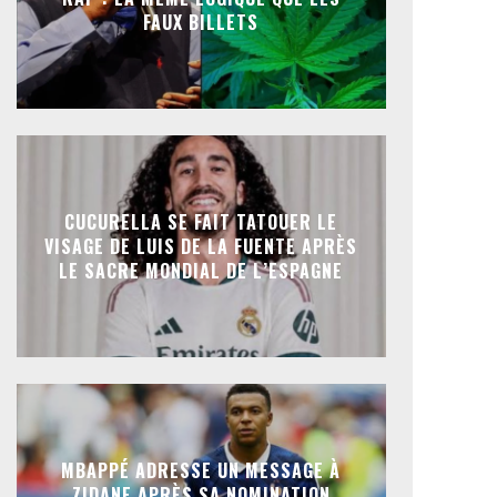
FAUX BILLETS
CUCURELLA SE FAIT TATOUER LE
VISAGE DE LUIS DE LA FUENTE APRÈS
LE SACRE MONDIAL DE L’ESPAGNE
MBAPPÉ ADRESSE UN MESSAGE À
ZIDANE APRÈS SA NOMINATION