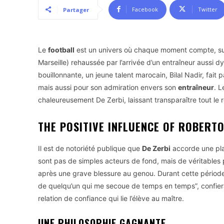
Facebook
Twitter
Partager
Le
football
est un univers où chaque moment compte, surtou
Marseille) rehaussée par l’arrivée d’un entraîneur auss
bouillonnante, un jeune talent marocain, Bilal Nadir, fait 
mais aussi pour son admiration envers son
entraîneur
. L
chaleureusement De Zerbi, laissant transparaître tout le r
THE POSITIVE INFLUENCE OF ROBERTO
Il est de notoriété publique que
De Zerbi
accorde une plac
sont pas de simples acteurs de fond, mais de véritable
après une grave blessure au genou. Durant cette période d
de quelqu’un qui me secoue de temps en temps”, confiera N
relation de confiance qui lie l’élève au maître.
UNE PHILOSOPHIE GAGNANTE