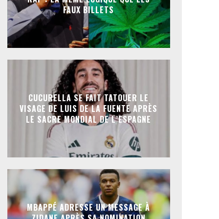
FAUX BILLETS
CUCURELLA SE FAIT TATOUER LE
VISAGE DE LUIS DE LA FUENTE APRÈS
LE SACRE MONDIAL DE L’ESPAGNE
MBAPPÉ ADRESSE UN MESSAGE À
ZIDANE APRÈS SA NOMINATION