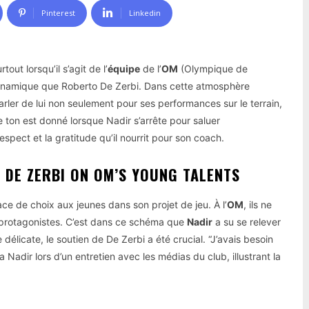
Pinterest
Linkedin
t lorsqu’il s’agit de l’
équipe
de l’
OM
(Olympique de
i dynamique que Roberto De Zerbi. Dans cette atmosphère
parler de lui non seulement pour ses performances sur le terrain,
e ton est donné lorsque Nadir s’arrête pour saluer
espect et la gratitude qu’il nourrit pour son coach.
 DE ZERBI ON OM’S YOUNG TALENTS
e de choix aux jeunes dans son projet de jeu. À l’
OM
, ils ne
s protagonistes. C’est dans ce schéma que
Nadir
a su se relever
élicate, le soutien de De Zerbi a été crucial. “J’avais besoin
adir lors d’un entretien avec les médias du club, illustrant la