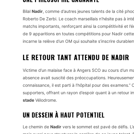
Bilal
Nadir
, comme d’autres jeunes talents de la cité pho
Roberto De Zerbi. Le coach marseillais n’hésite pas à i
matchs importants, renforçant ainsi la compétitivité et l’é
de 9 apparitions en toutes compétitions pour Nadir cette sa
incarne la relève d’un OM qui souhaite s’inscrire durabl
LE RETOUR TANT ATTENDU DE NADIR
Victime d’un malaise face à Angers SCO au cours d’un ma
absence avait suscité des préoccupations. Heureusement, D
connaissance, il est parti à l’hôpital pour des examens.” 
supporters, offrant un rayon d’espoir quant à un retour i
stade
Vélodrome.
UN DESSEIN À HAUT POTENTIEL
Le chemin de
Nadir
vers le sommet est pavé de défis. L’e