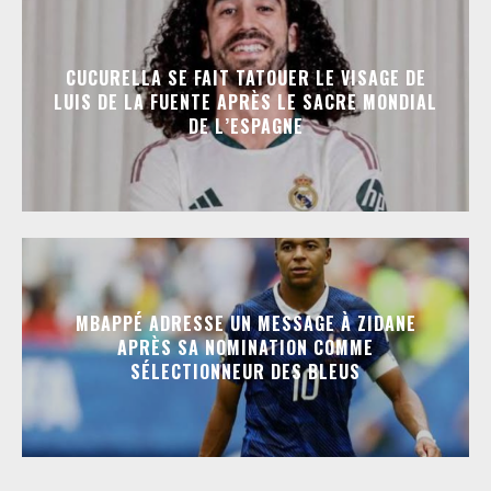
CUCURELLA SE FAIT TATOUER LE VISAGE DE
LUIS DE LA FUENTE APRÈS LE SACRE MONDIAL
DE L’ESPAGNE
MBAPPÉ ADRESSE UN MESSAGE À ZIDANE
APRÈS SA NOMINATION COMME
SÉLECTIONNEUR DES BLEUS