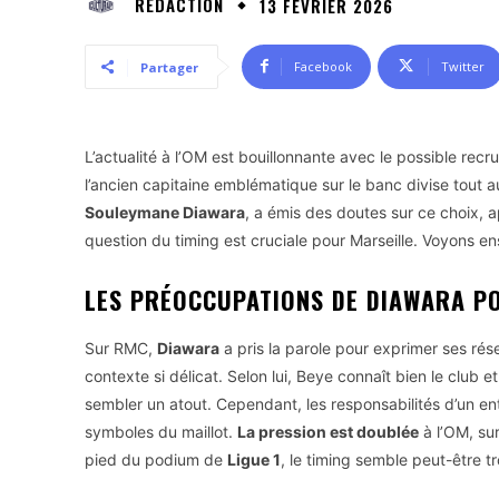
RÉDACTION
13 FÉVRIER 2026
Facebook
Twitter
Partager
L’actualité à l’OM est bouillonnante avec le possible recr
l’ancien capitaine emblématique sur le banc divise tout au
Souleymane Diawara
, a émis des doutes sur ce choix, ap
question du timing est cruciale pour Marseille. Voyons en
LES PRÉOCCUPATIONS DE DIAWARA PO
Sur RMC,
Diawara
a pris la parole pour exprimer ses ré
contexte si délicat. Selon lui, Beye connaît bien le club 
sembler un atout. Cependant, les responsabilités d’un en
symboles du maillot.
La pression est doublée
à l’OM, su
pied du podium de
Ligue 1
, le timing semble peut-être 