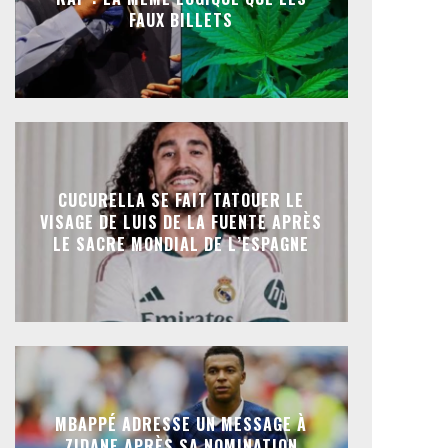
FAUX BILLETS
CUCURELLA SE FAIT TATOUER LE
VISAGE DE LUIS DE LA FUENTE APRÈS
LE SACRE MONDIAL DE L’ESPAGNE
MBAPPÉ ADRESSE UN MESSAGE À
ZIDANE APRÈS SA NOMINATION