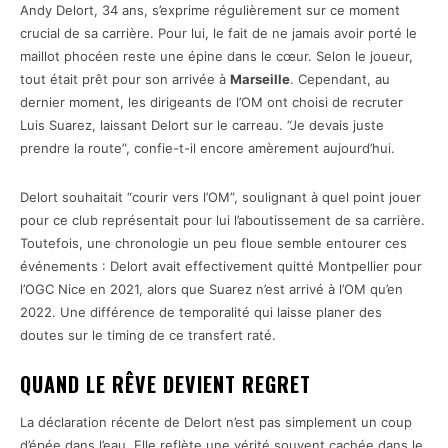
Andy Delort, 34 ans, s’exprime régulièrement sur ce moment
crucial de sa carrière. Pour lui, le fait de ne jamais avoir porté le
maillot phocéen reste une épine dans le cœur. Selon le joueur,
tout était prêt pour son arrivée à
Marseille
. Cependant, au
dernier moment, les dirigeants de l’OM ont choisi de recruter
Luis Suarez, laissant Delort sur le carreau. “Je devais juste
prendre la route”, confie-t-il encore amèrement aujourd’hui.
Delort souhaitait “courir vers l’OM”, soulignant à quel point jouer
pour ce club représentait pour lui l’aboutissement de sa carrière.
Toutefois, une chronologie un peu floue semble entourer ces
événements : Delort avait effectivement quitté Montpellier pour
l’OGC Nice en 2021, alors que Suarez n’est arrivé à l’OM qu’en
2022. Une différence de temporalité qui laisse planer des
doutes sur le timing de ce transfert raté.
QUAND LE RÊVE DEVIENT REGRET
La déclaration récente de Delort n’est pas simplement un coup
d’épée dans l’eau. Elle reflète une vérité souvent cachée dans le