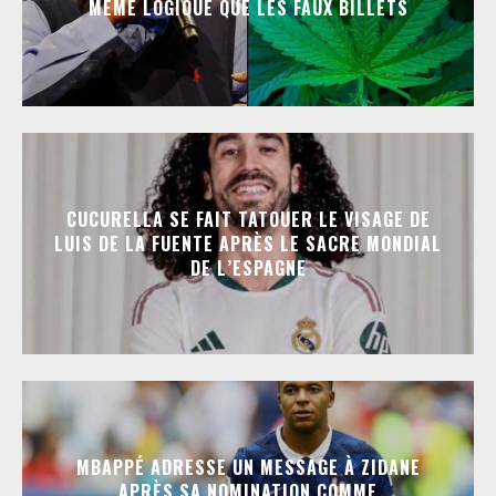
MÊME LOGIQUE QUE LES FAUX BILLETS
CUCURELLA SE FAIT TATOUER LE VISAGE DE
LUIS DE LA FUENTE APRÈS LE SACRE MONDIAL
DE L’ESPAGNE
MBAPPÉ ADRESSE UN MESSAGE À ZIDANE
APRÈS SA NOMINATION COMME