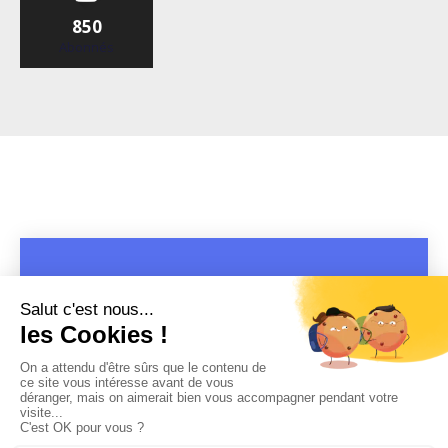
850
Abonnés
COPYRIGHT 2019 - 2026 @CULTURAP | MARQUE DÉPOSÉE |