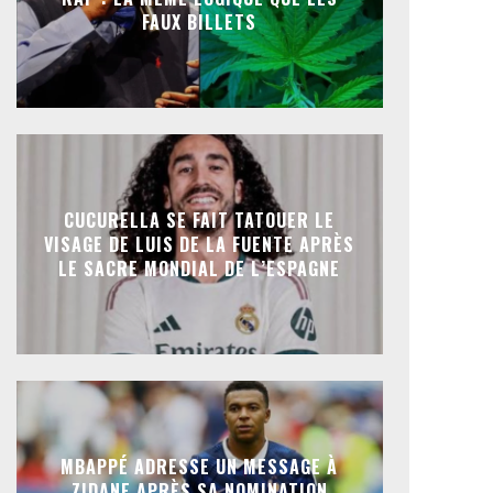
FAUX BILLETS
CUCURELLA SE FAIT TATOUER LE
VISAGE DE LUIS DE LA FUENTE APRÈS
LE SACRE MONDIAL DE L’ESPAGNE
MBAPPÉ ADRESSE UN MESSAGE À
ZIDANE APRÈS SA NOMINATION