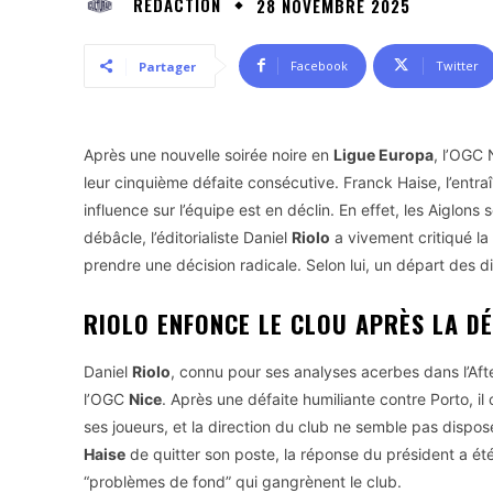
RÉDACTION
28 NOVEMBRE 2025
Facebook
Twitter
Partager
Après une nouvelle soirée noire en
Ligue Europa
, l’OGC 
leur cinquième défaite consécutive. Franck Haise, l’entr
influence sur l’équipe est en déclin. En effet, les Aiglons
débâcle, l’éditorialiste Daniel
Riolo
a vivement critiqué la 
prendre une décision radicale. Selon lui, un départ des di
RIOLO ENFONCE LE CLOU APRÈS LA DÉ
Daniel
Riolo
, connu pour ses analyses acerbes dans l’Aft
l’OGC
Nice
. Après une défaite humiliante contre Porto, il
ses joueurs, et la direction du club ne semble pas dispos
Haise
de quitter son poste, la réponse du président a é
“problèmes de fond” qui gangrènent le club.