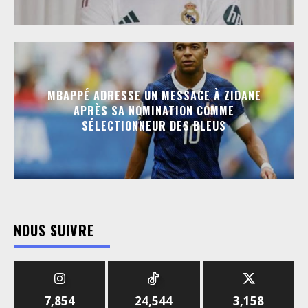
MBAPPÉ ADRESSE UN MESSAGE À ZIDANE
APRÈS SA NOMINATION COMME
SÉLECTIONNEUR DES BLEUS
NOUS SUIVRE
7,854
24,544
3,158