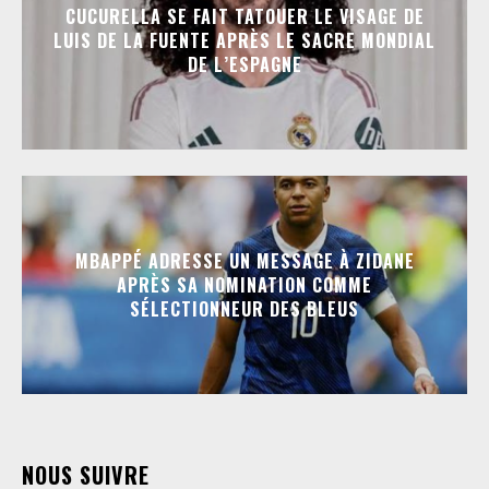
CUCURELLA SE FAIT TATOUER LE VISAGE DE
LUIS DE LA FUENTE APRÈS LE SACRE MONDIAL
DE L’ESPAGNE
MBAPPÉ ADRESSE UN MESSAGE À ZIDANE
APRÈS SA NOMINATION COMME
SÉLECTIONNEUR DES BLEUS
NOUS SUIVRE