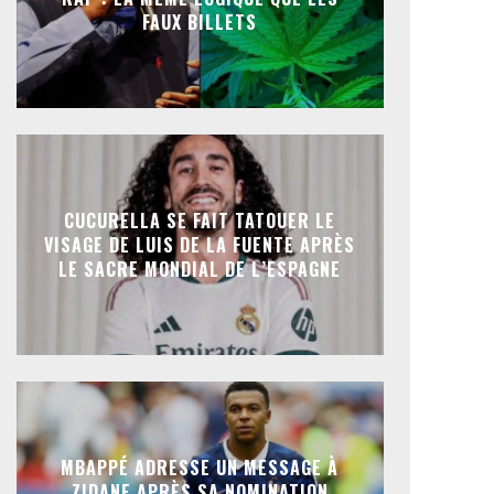
FAUX BILLETS
CUCURELLA SE FAIT TATOUER LE
VISAGE DE LUIS DE LA FUENTE APRÈS
LE SACRE MONDIAL DE L’ESPAGNE
MBAPPÉ ADRESSE UN MESSAGE À
ZIDANE APRÈS SA NOMINATION