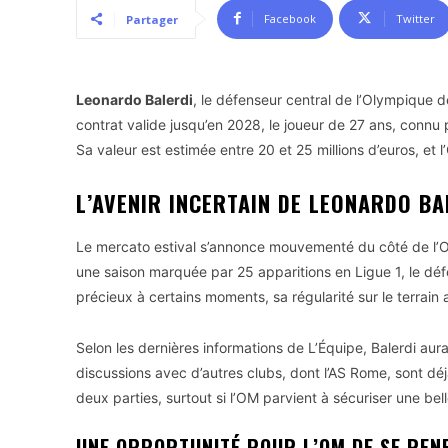
Facebook
Twitter
Partager
Leonardo Balerdi
, le défenseur central de l’Olympique de
contrat valide jusqu’en 2028, le joueur de 27 ans, connu 
Sa valeur est estimée entre 20 et 25 millions d’euros, et l
L’AVENIR INCERTAIN DE LEONARDO BA
Le mercato estival s’annonce mouvementé du côté de l
une saison marquée par 25 apparitions en Ligue 1, le défe
précieux à certains moments, sa régularité sur le terrain
Selon les dernières informations de L’Équipe, Balerdi aur
discussions avec d’autres clubs, dont l’AS Rome, sont déj
deux parties, surtout si l’OM parvient à sécuriser une be
UNE OPPORTUNITÉ POUR L’OM DE SE RE