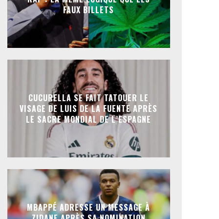
FAUX BILLETS
CUCURELLA SE FAIT TATOUER LE
VISAGE DE LUIS DE LA FUENTE APRÈS
LE SACRE MONDIAL DE L’ESPAGNE
MBAPPÉ ADRESSE UN MESSAGE À
ZIDANE APRÈS SA NOMINATION