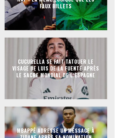
FAUX BILLETS
CUCURELLA SE FAIT TATOUER LE
VISAGE DE LUIS DE LA FUENTE APRÈS
LE SACRE MONDIAL DE L’ESPAGNE
MBAPPÉ ADRESSE UN MESSAGE À
ZIDANE APRÈS SA NOMINATION