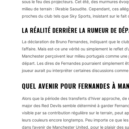
sous le feu des projecteurs. Cet été, des murmures évoq
milieu de terrain : l’Arabie Saoudite. Cependant, ces all
proches du club tels que Sky Sports, insistant sur le fai
LA RÉALITÉ DERRIÈRE LA RUMEUR DE DÉ
La déclaration de Bruno Fernandes, indiquant que le club 
l’affaire. Mais est-ce une vérité ou simplement le reflet 
Manchester perçoivent leur milieu portugais comme une p
départ. Les dires de Fernandes pourraient simplement être
joueur aurait pu interpréter certaines discussions comme
QUEL AVENIR POUR FERNANDES À MAN
Alors que la période des transferts d’hiver approche, de n
major des Red Devils semble déterminé à garder Fernande
visible par sa contribution régulière sur le terrain, peut a
leurs couleurs encore longtemps. Peu importe ce que les
dans l’avenir de Manchester United, pour le plaisir des s