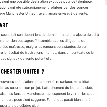
uaient une possible destination exotique pour ce talentueux
égations ont été catégoriquement réfutées par des sources
t que Manchester United n’avait jamais envisagé de vente.
PART
souhaitait son départ lors du dernier mercato, a ajouté du sel à
d’une tension passagère ? Il semble que les dirigeants de
ièce maîtresse, malgré les rumeurs persistantes de son
 le résultat de frustrations internes, dans un contexte où le
 des signaux de vente potentielle.
CHESTER UNITED ?
ouvelles spéculations pourraient faire surface, mais l’état-
s au cœur de leur projet. L’attachement du joueur au club,
paiser les fans de Manchester, qui espèrent le voir briller sous
 rumeurs pourraient suggérer, Fernandes paraît bien ancré
upporters du célèbre club.