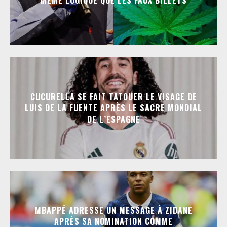
MÊME LOGIQUE QUE LES FAUX BILLETS
CUCURELLA SE FAIT TATOUER LE VISAGE DE
LUIS DE LA FUENTE APRÈS LE SACRE MONDIAL
DE L’ESPAGNE
MBAPPÉ ADRESSE UN MESSAGE À ZIDANE
APRÈS SA NOMINATION COMME