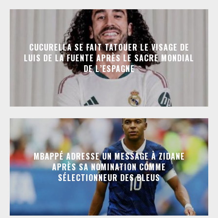
CUCURELLA SE FAIT TATOUER LE VISAGE DE
LUIS DE LA FUENTE APRÈS LE SACRE MONDIAL
DE L’ESPAGNE
MBAPPÉ ADRESSE UN MESSAGE À ZIDANE
APRÈS SA NOMINATION COMME
SÉLECTIONNEUR DES BLEUS