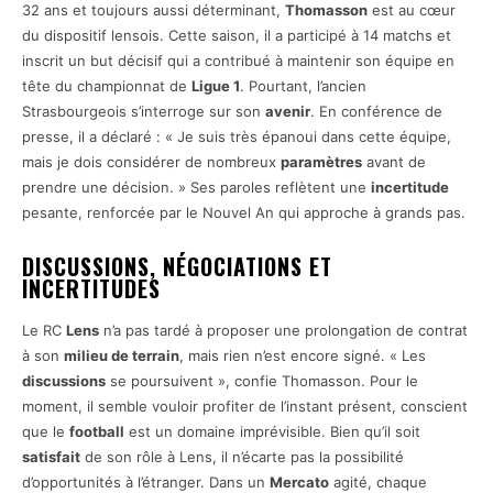
32 ans et toujours aussi déterminant,
Thomasson
est au cœur
du dispositif lensois. Cette saison, il a participé à 14 matchs et
inscrit un but décisif qui a contribué à maintenir son équipe en
tête du championnat de
Ligue 1
. Pourtant, l’ancien
Strasbourgeois s’interroge sur son
avenir
. En conférence de
presse, il a déclaré : « Je suis très épanoui dans cette équipe,
mais je dois considérer de nombreux
paramètres
avant de
prendre une décision. » Ses paroles reflètent une
incertitude
pesante, renforcée par le Nouvel An qui approche à grands pas.
DISCUSSIONS,
NÉGOCIATIONS
ET
INCERTITUDES
Le RC
Lens
n’a pas tardé à proposer une prolongation de contrat
à son
milieu de terrain
, mais rien n’est encore signé. « Les
discussions
se poursuivent », confie Thomasson. Pour le
moment, il semble vouloir profiter de l’instant présent, conscient
que le
football
est un domaine imprévisible. Bien qu’il soit
satisfait
de son rôle à Lens, il n’écarte pas la possibilité
d’opportunités à l’étranger. Dans un
Mercato
agité, chaque