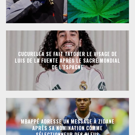
CUCURELLA SE FAIT TATOUER LE VISAGE DE
LUIS DE LA FUENTE APRÈS LE SACRE MONDIAL
DE L’ESPAGNE
MBAPPÉ ADRESSE UN MESSAGE À ZIDANE
APRÈS SA NOMINATION COMME
SÉLECTIONNEUR DES BLEUS